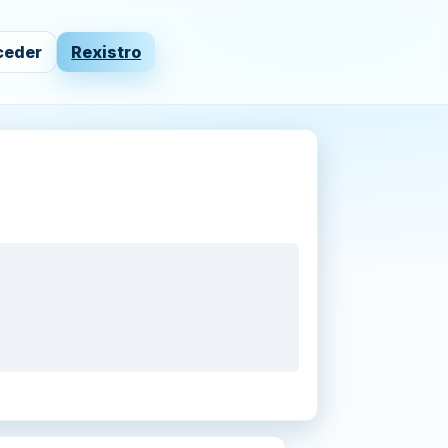
ceder
Rexistro