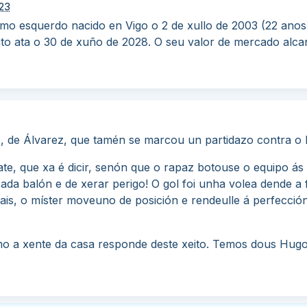
23
o esquerdo nacido en Vigo o 2 de xullo de 2003 (22 anos
to ata o 30 de xuño de 2028. O seu valor de mercado alcan
 de Álvarez, que tamén se marcou un partidazo contra o B
ate, que xa é dicir, senón que o rapaz botouse o equipo ás
da balón e de xerar perigo! O gol foi unha volea dende a
is, o míster moveuno de posición e rendeulle á perfecció
o a xente da casa responde deste xeito. Temos dous Hugo