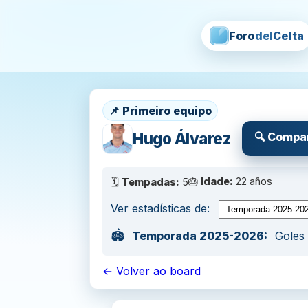
Foro
del
Celta
📌 Primeiro equipo
Hugo Álvarez
🔍 Compar
🎂
Idade:
22 años
🗓
Tempadas:
5
Ver estadísticas de:
🏟
Temporada 2025-2026:
Goles 
← Volver ao board