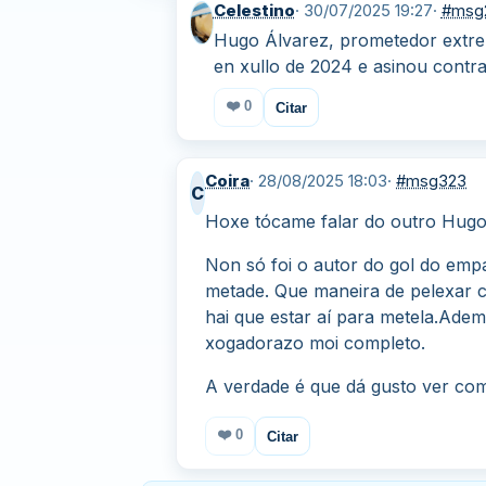
Celestino
· 30/07/2025 19:27
·
#msg
Hugo Álvarez, prometedor extrem
en xullo de 2024 e asinou contra
❤️
0
Citar
Coira
· 28/08/2025 18:03
·
#msg323
C
Hoxe tócame falar do outro Hugo,
Non só foi o autor do gol do emp
metade.
Que maneira de pelexar ca
hai que estar aí para metela.
Adema
xogadorazo moi completo.
A verdade é que dá gusto ver com
❤️
0
Citar